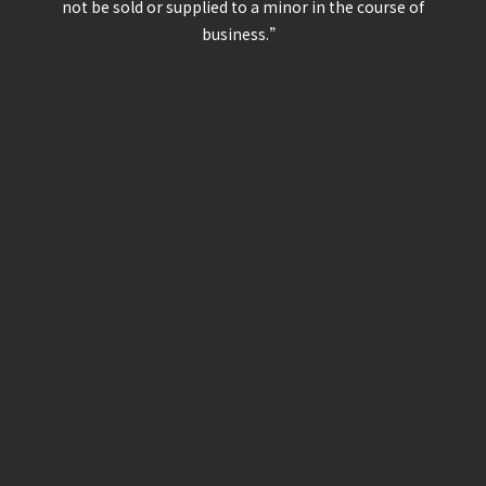
not be sold or supplied to a minor in the course of
business.”