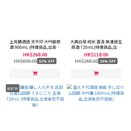
土佐鶴酒造 天平印 大吟醸原
大典白菊 純米 直汲 無濾過生
酒 900mL (特價貨品,出貨後
原酒 720mL(特價貨品,出貨
恕不退換)
後恕不退換)
HK$268.00
HK$118.00
HK$698.00
HK$268.00
62% OFF
56% OFF
低至7折