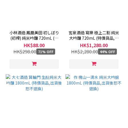
小林酒造 鳳凰美田 初しぼり
宮泉酒造 寫樂 極上二割 純米
(初榨) 純米吟釀 720mL (特
大吟釀 720mL (特價貨品,出
價商品,不切退換)
貨後恕不退換)
HK$88.00
HK$1,280.00
HK$298.00
HK$2,280.00
71% OFF
44% OFF