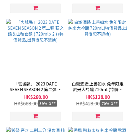
「宮城縣」 2023 DATE
白瀧酒造 上善如水 兔年限定
SEVEN SEASON 2 第二彈 荻
純米大吟釀 720mL(特價貨
之鶴＆山和套組 ( 720ml x 2
品,出貨後恕不退換)
HK$280.00
HK$128.00
) (特價貨品,出貨後恕不退換)
HK$688.00
HK$428.00
59% OFF
70% OFF