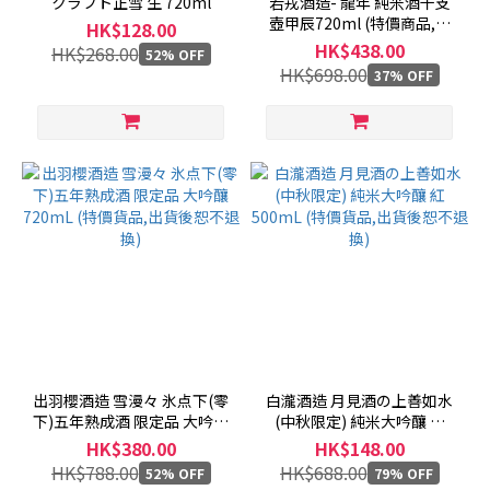
クラフト正雪 生 720ml
若戎酒造- 龍年 純米酒干支
壺甲辰720ml (特價商品,不
HK$128.00
切退換)
HK$438.00
HK$268.00
52% OFF
HK$698.00
37% OFF
出羽櫻酒造 雪漫々 氷点下(零
白瀧酒造 月見酒の上善如水
下)五年熟成酒 限定品 大吟釀
(中秋限定) 純米大吟釀 紅
720mL (特價貨品,出貨後恕
500mL (特價貨品,出貨後恕
HK$380.00
HK$148.00
不退換)
不退換)
HK$788.00
HK$688.00
52% OFF
79% OFF