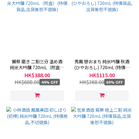
獺祭 磨き 二割三分 温め酒
秀鳳 戀おまち 純米吟釀 秋酒
純米大吟釀 720mL（附盒）
(ひやおろし) 720mL (特價貨
(特價貨品,出貨後恕不退換)
品,出貨後恕不退換)
HK$388.00
HK$115.00
HK$688.00
HK$368.00
44% OFF
69% OFF