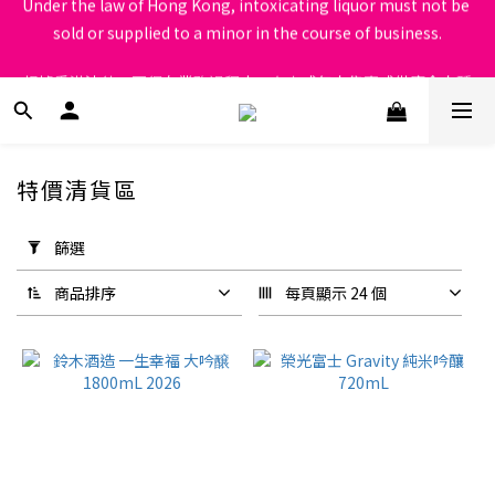
根據香港法律，不得在業務過程中，向未成年人售賣或供應令人醺
根據香港法律，不得在業務過程中，向未成年人售賣或供應令人醺
醉的酒類
醉的酒類
特價清貨區
套
用
篩選
篩
選
商品排序
每頁顯示 24 個
(0/20)
價格
(HK$)
~