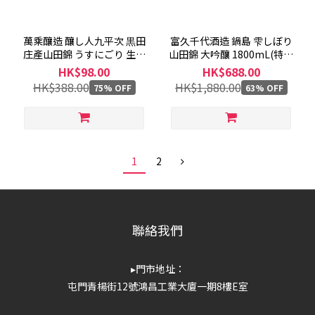
萬乘釀造 釀し人九平次 黒田
富久千代酒造 鍋島 雫しぼり
庄產山田錦 うすにごり 生酒
山田錦 大吟釀 1800mL(特價
720mL (特價貨品,出貨後恕
貨品,出貨後恕不退換)
HK$98.00
HK$688.00
不退換)
HK$388.00
HK$1,880.00
75% OFF
63% OFF
1
2
聯絡我們
▸門市地址：
屯門青楊街12號鴻昌工業大廈一期8樓E室