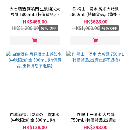
大七酒造 箕輪門 生酛純米大
作 槐山一滴水 純米大吟醸
吟釀 1800mL (特價貨品,出
1800mL (特價貨品,出貨後恕
貨後恕不退換)
不退換)
HK$468.00
HK$628.00
HK$1,280.00
HK$1,080.00
63% OFF
42% OFF
白瀧酒造 月見酒の上善如水
作 陽山一滴水 大吟釀
(中秋限定) 金 500mL (特價
750mL (特價貨品,出貨後恕
貨品,出貨後恕不退換)
不退換)
HK$138.00
HK$298.00