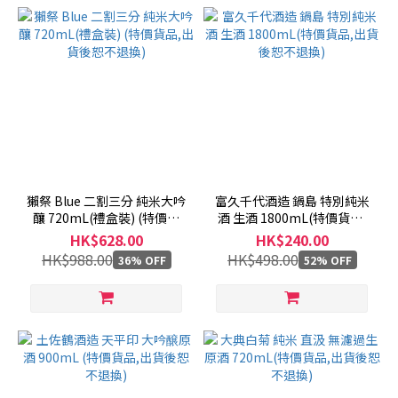
獺祭 Blue 二割三分 純米大吟
富久千代酒造 鍋島 特別純米
釀 720mL(禮盒裝) (特價貨
酒 生酒 1800mL(特價貨品,
品,出貨後恕不退換)
出貨後恕不退換)
HK$628.00
HK$240.00
HK$988.00
HK$498.00
36% OFF
52% OFF