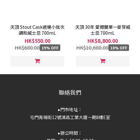
產
地
天頂 Stout Cask過桶小批次
天頂 30年 愛爾蘭單一麥芽威
調和威士忌 700mL
士忌 700mL
愛
HK$550.00
HK$8,800.00
爾
HK$680.00
HK$10,680.00
19% OFF
18% OFF
蘭
(2)
聯絡我們
▸門市地址：
屯門青楊街12號鴻昌工業大廈一期8樓E室
▸辦公時間：