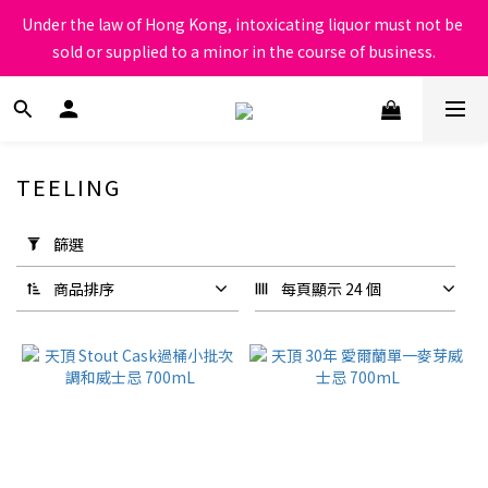
根據香港法律，不得在業務過程中，向未成年人售賣或供應令人醺
Under the law of Hong Kong, intoxicating liquor must not be 
醉的酒類
sold or supplied to a minor in the course of business.
根據香港法律，不得在業務過程中，向未成年人售賣或供應令人醺
醉的酒類
TEELING
套
用
篩選
篩
選
商品排序
每頁顯示 24 個
(0/20)
價格
(HK$)
~