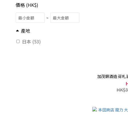
價格 (HK$)
~
產地
日本 (53)
加茂錦酒造 荷札酒
HK$3