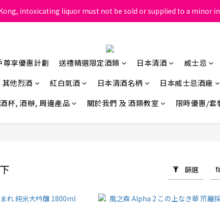
ong, intoxicating liquor must not be sold or supplied to a minor in
根據香港法律，不得在業務過程中，向未成年人售賣或供應令人醺醉的酒
根據香港法律，不得在業務過程中，向未成年人售賣或供應令人醺醉的酒
戶尊享優惠計劃
送禮精選限定酒類
日本清酒
威士忌
其他烈酒
紅白氣酒
日本清酒名柄
日本威士忌酒廠
酒杯, 酒辦, 周邊產品
關於我們 及 酒類教室
限時優惠/套
以下
篩選