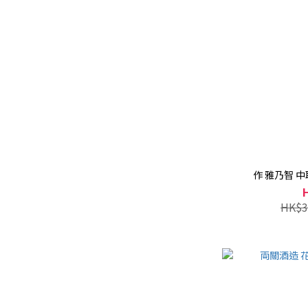
作 雅乃智 中
HK$3