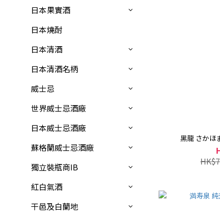
日本果實酒
日本燒酎
日本清酒
日本清酒名柄
威士忌
世界威士忌酒廠
日本威士忌酒廠
黑龍 さかほま
蘇格蘭威士忌酒廠
HK$7
獨立裝瓶商IB
紅白氣酒
干邑及白蘭地