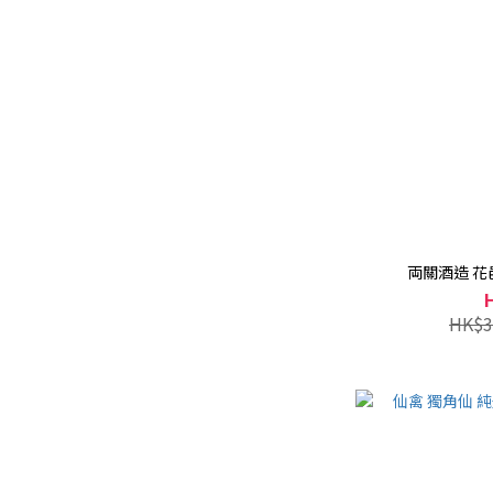
両關酒造 花邑
HK$3