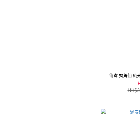
仙禽 獨角仙 純米
HK$3