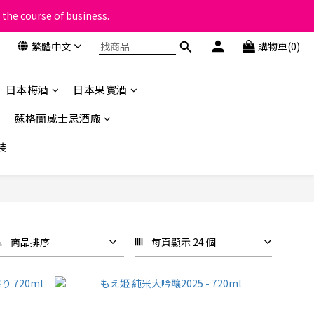
 the course of business.
類
繁體中文
購物車(0)
類
日本梅酒
日本果實酒
蘇格蘭威士忌酒廠
裝
商品排序
每頁顯示 24 個