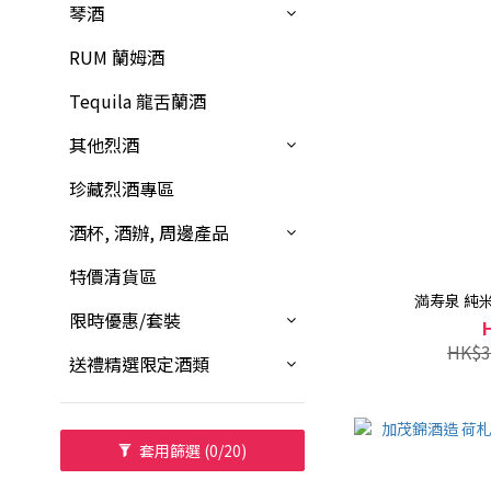
琴酒
RUM 蘭姆酒
Tequila 龍舌蘭酒
其他烈酒
珍藏烈酒專區
酒杯, 酒辦, 周邊產品
特價清貨區
満寿泉 純米
限時優惠/套裝
HK$3
送禮精選限定酒類
套用篩選
(0/20)