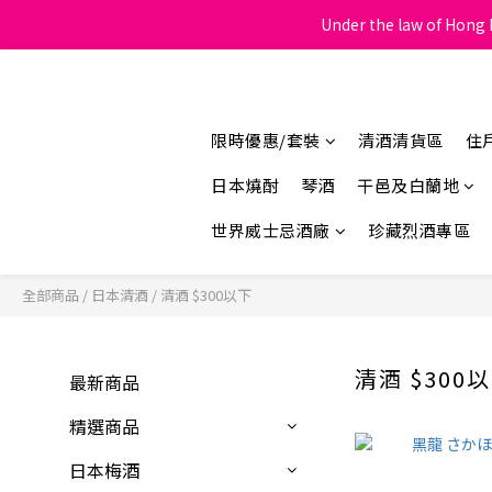
Under the law of Hong K
限時優惠/套裝
清酒清貨區
住
日本燒酎
琴酒
干邑及白蘭地
世界威士忌酒廠
珍藏烈酒專區
全部商品
/
日本清酒
/
清酒 $300以下
清酒 $300
最新商品
精選商品
日本梅酒