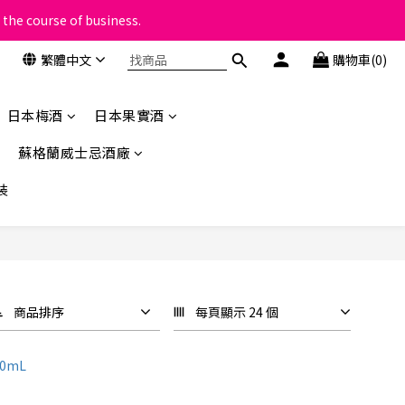
 the course of business.
類
繁體中文
購物車(0)
類
日本梅酒
日本果實酒
蘇格蘭威士忌酒廠
裝
商品排序
每頁顯示 24 個