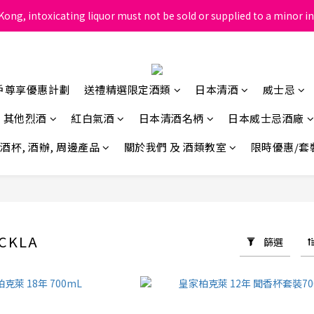
ong, intoxicating liquor must not be sold or supplied to a minor in
根據香港法律，不得在業務過程中，向未成年人售賣或供應令人醺醉的酒
根據香港法律，不得在業務過程中，向未成年人售賣或供應令人醺醉的酒
戶尊享優惠計劃
送禮精選限定酒類
日本清酒
威士忌
其他烈酒
紅白氣酒
日本清酒名柄
日本威士忌酒廠
酒杯, 酒辦, 周邊產品
關於我們 及 酒類教室
限時優惠/套
CKLA
篩選