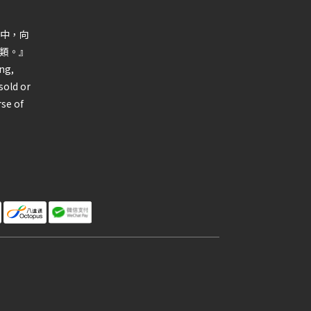
中，向
類。』
ng,
sold or
rse of