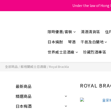
Under the law of Hong K
限時優惠/套裝
清酒清貨區
住
日本燒酎
琴酒
干邑及白蘭地
世界威士忌酒廠
珍藏烈酒專區
全部商品
/
蘇格蘭威士忌酒廠
/
Royal Brackla
ROYAL BRA
最新商品
精選商品
日本梅酒