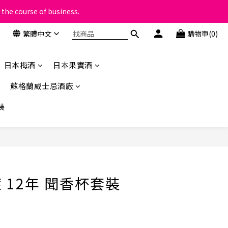
 the course of business.
類
繁體中文
購物車(0)
類
日本梅酒
日本果實酒
蘇格蘭威士忌酒廠
裝
立即購買
 12年 聞香杯套裝