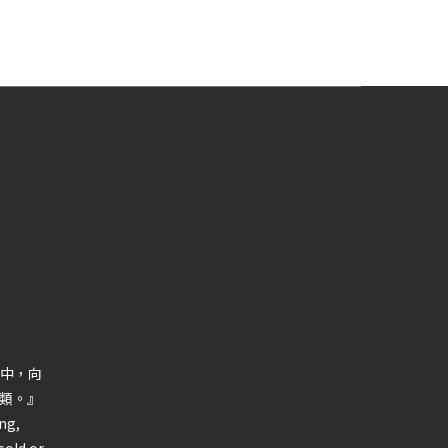
中，向
類。』
ng,
sold or