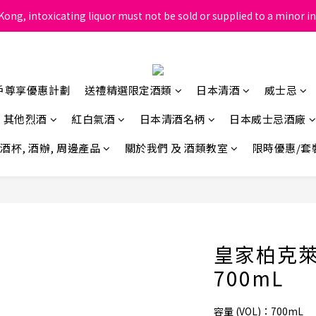
ong, intoxicating liquor must not be sold or supplied to a minor in
根據香港法律，不得在業務過程中，向未成年人售賣或供應令人醺醉的酒
根據香港法律，不得在業務過程中，向未成年人售賣或供應令人醺醉的酒
戶尊享優惠計劃
送禮精選限定酒類
日本清酒
威士忌
其他烈酒
紅白氣酒
日本清酒名柄
日本威士忌酒廠
酒杯, 酒辦, 周邊產品
關於我們 及 酒類教室
限時優惠/套
皇家柏克萊
700mL
容量 (VOL)：700mL