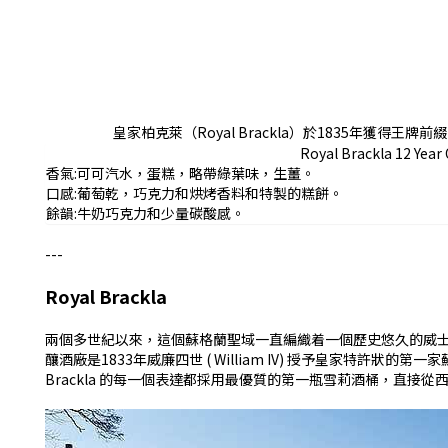
皇家柏克萊（Royal Brackla）於1835年
Royal Brackla 1
香氣:可可汽水，蛋糕，略帶綠葉味，生薑。
口感:葡萄乾，巧克力和烘烤香料和特製的糕餅。
餘韻:牛奶巧克力和少量碳酸感。
---
Royal Brackla
兩個多世紀以來，這個蘇格蘭聖域一直編織着一個歷史悠久的威士忌故事。 位於蘇
釀酒廠是1833年威廉四世 ( William IV) 授予皇家特許狀的
Brackla 的每一個表達都採用最優質的第一瓶雪莉酒桶，直接