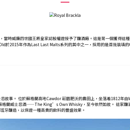
獲得王牌前綴，當時威廉四世國王將皇家認股權證授予了釀酒廠。這是第一個獲
2 Year Old於2015年作為Last Last Malts系列的其中之一，採用的是首批裝
格蘭高地Cawdor 莊園肥沃的農田上，坐落着1812年由William Fras
第一家蘇格蘭威士忌酒——The King’s Own Whisky，至今依然如故。
從西班牙釀造，以保證一種高貴的飲料的豐盛效果。