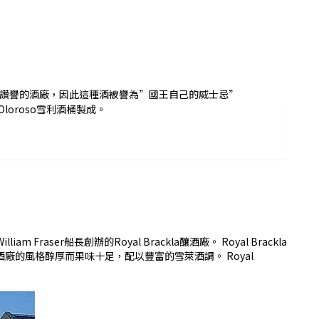
得這種讚譽的酒廠，因此這種酒被譽為”國王自己的威士忌”
填的Oloroso雪利酒桶製成。
er船長創辦的Royal Brackla釀酒廠。 Royal Brackla
 這家釀酒廠的風格醇厚而果味十足，配以豐富的雪萊酒調。 Royal