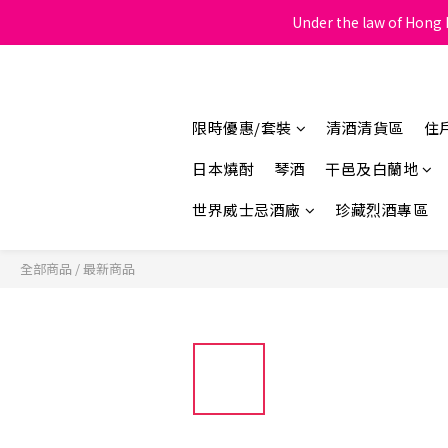
Under the law of Hong K
限時優惠/套裝
清酒清貨區
住
日本燒酎
琴酒
干邑及白蘭地
世界威士忌酒廠
珍藏烈酒專區
全部商品
/
最新商品