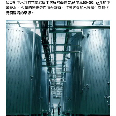
伏見地下水含有花崗岩層中溶解的礦物質,硬度爲60~80mg/L的中
等硬水。 少量的鐵也使它適合釀酒。 這種純淨的水是產生京都伏
見酒醇滑的泉源。