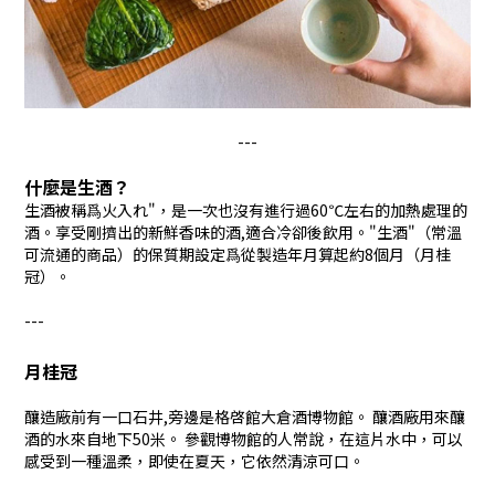
---
什麼是生酒？
生酒被稱爲火入れ"，是一次也沒有進行過60℃左右的加熱處理的
酒。享受剛擠出的新鮮香味的酒,適合冷卻後飲用。"生酒"（常溫
可流通的商品）的保質期設定爲從製造年月算起約8個月（月桂
冠）。
---
月桂冠
釀造廠前有一口石井,旁邊是格啓館大倉酒博物館。 釀酒廠用來釀
酒的水來自地下50米。 參觀博物館的人常說，在這片水中，可以
感受到一種溫柔，即使在夏天，它依然清涼可口。