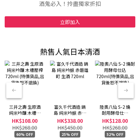
酒鬼必入！拎盡獨家折扣
立即加入
熱售人氣日本清酒
三井之壽 生原酒
富久千代酒造 鍋
陸奧八仙 S-2 燒
純米吟釀 木槽壓
島 純米吟醸 赤磐
酎用酵母仕込
榨 720ml (特價
雄町 生酒 720ml
720ml(特價貨品,
HK$108.00
HK$338.00
HK$128.00
貨品,出貨後恕不
出貨後恕不退換)
HK$268.00
HK$450.00
HK$268.00
退換)
60% OFF
25% OFF
52% OFF