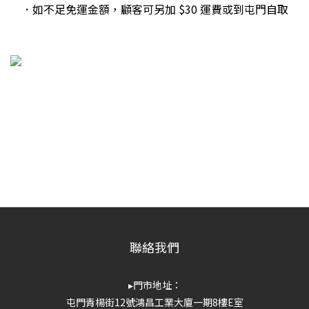
．如不足免運金額，顧客可另加 $30 運費或到屯門自取
聯絡我們
▸門市地址：
屯門青楊街12號鴻昌工業大廈一期8樓E室