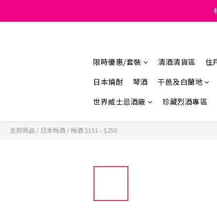
Under the law of Hong K
限時優惠/套裝
清酒清貨區
住
日本燒酎
琴酒
干邑及白蘭地
世界威士忌酒廠
珍藏烈酒專區
全部商品
/
日本梅酒
/
梅酒 $151 - $250