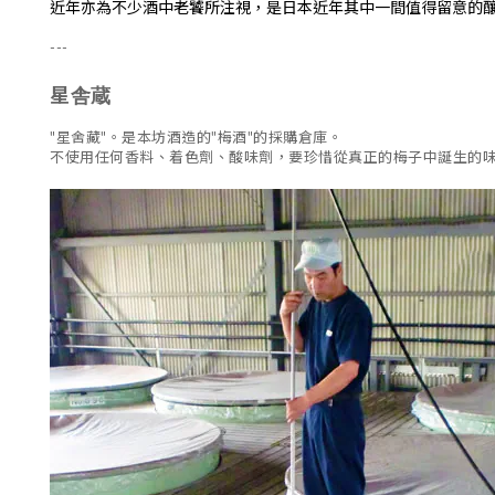
近年亦為不少酒中老饕所注視，是日本近年其中一間值得留意的
---
星舎蔵
"星舍藏"。是本坊酒造的"梅酒"的採購倉庫。
不使用任何香料、着色劑、酸味劑，要珍惜從真正的梅子中誕生的味