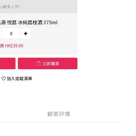
品
(最多 1 件)
源 悅荔 冰純荔枝酒 375ml
 HK$39.90
立即購買
加入追蹤清單
顧客評價