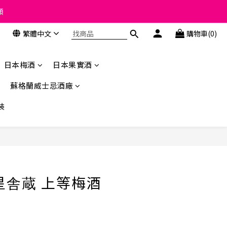
類
類
繁體中文
購物車(0)
 the course of business.
類
日本梅酒
日本果實酒
蘇格蘭威士忌酒廠
裝
立即購買
星舎蔵 上等梅酒