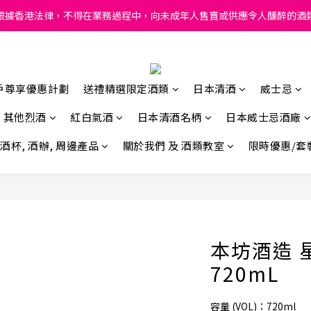
根據香港法律，不得在業務過程中，向未成年人售賣或供應令人醺醉的酒
根據香港法律，不得在業務過程中，向未成年人售賣或供應令人醺醉的酒
ong, intoxicating liquor must not be sold or supplied to a minor in
根據香港法律，不得在業務過程中，向未成年人售賣或供應令人醺醉的酒
戶尊享優惠計劃
送禮精選限定酒類
日本清酒
威士忌
其他烈酒
紅白氣酒
日本清酒名柄
日本威士忌酒廠
酒杯, 酒辦, 周邊產品
關於我們 及 酒類教室
限時優惠/套
本坊酒造 
720mL
容量 (VOL)：720ml