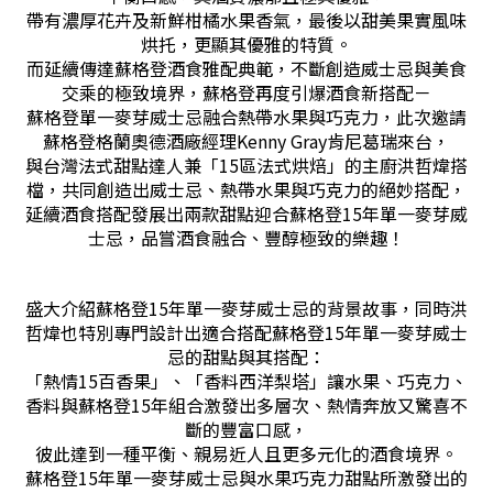
帶有濃厚花卉及新鮮柑橘水果香氣，最後以甜美果實風味
烘托，更顯其優雅的特質。
而延續傳達蘇格登酒食雅配典範，不斷創造威士忌與美食
交乘的極致境界，蘇格登再度引爆酒食新搭配－
蘇格登單一麥芽威士忌融合熱帶水果與巧克力，此次邀請
蘇格登格蘭奧德酒廠經理Kenny Gray肯尼葛瑞來台，
與台灣法式甜點達人兼「15區法式烘焙」的主廚洪哲煒搭
檔，共同創造出威士忌、熱帶水果與巧克力的絕妙搭配，
延續酒食搭配發展出兩款甜點迎合蘇格登15年單一麥芽威
士忌，品嘗酒食融合、豐醇極致的樂趣！
盛大介紹蘇格登15年單一麥芽威士忌的背景故事，同時洪
哲煒也特別專門設計出適合搭配蘇格登15年單一麥芽威士
忌的甜點與其搭配：
「熱情15百香果」、「香料西洋梨塔」讓水果、巧克力、
香料與蘇格登15年組合激發出多層次、熱情奔放又驚喜不
斷的豐富口感，
彼此達到一種平衡、親易近人且更多元化的酒食境界。
蘇格登15年單一麥芽威士忌與水果巧克力甜點所激發出的