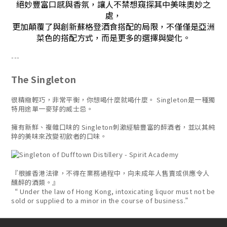
絕妙豐富口感與香氛，讓人不禁想窺探其中美味奧妙之
處，
更加顛覆了與創新蘇格登酒食搭配的局限，不僅僅是亞洲
菜色的搭配方式，而是更多的選擇與變化。
---
The Singleton
很精緻輕巧，非常平衡，你想喝什麼就喝什麼。 Singleton是一種獨
特用途單一麥芽的威士忌。
擁有新鮮、複雜口味的 Singleton刺激經驗豐富的醉酒者，並以其純
粹的美味來改變初飲者的口味。
『根據香港法律，不得在業務過程中，向未成年人售賣或供應令人
醺醉的酒類。』
“ Under the law of Hong Kong, intoxicating liquor must not be
sold or supplied to a minor in the course of business.”