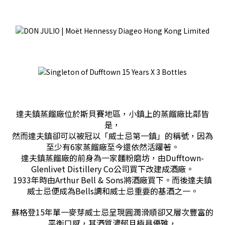
達夫鎮蒸餾廠位於斯貝賽地區，小鎮上的蒸餾廠比鄰皆
是，
然而達夫鎮卻可以被冠以「威士忌第一鎮」的稱號，因為
至少有6家蒸餾廠至今還依然活躍著。
達夫鎮蒸餾廠的前身為一家麵粉磨坊，由Dufftown-
Glenlivet Distillery Co公司買下改建成酒廠。
1933年時由Arthur Bell & Sons將酒廠買下。而後達夫鎮
威士忌便成為Bells調和威士忌重要的基酒之一。
蘇格登15年單一麥芽威士忌呈現圓潤滑順卻又層次豐富的
平衡口感，其酒質濃郁且極具優雅，