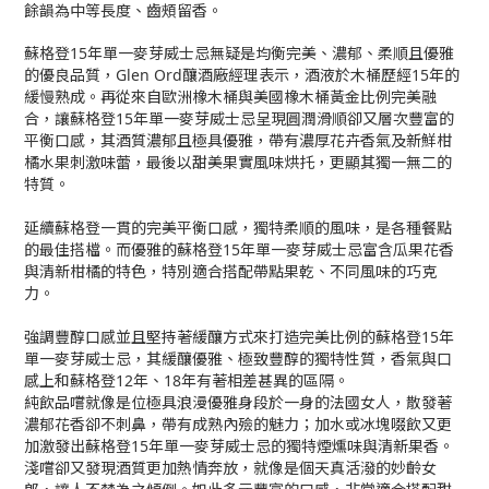
餘韻為中等長度、齒頰留香。
蘇格登15年單一麥芽威士忌無疑是均衡完美、濃郁、柔順且優雅
的優良品質，Glen Ord釀酒廠經理表示，酒液於木桶歷經15年的
緩慢熟成。再從來自歐洲橡木桶與美國橡木桶黃金比例完美融
合，讓蘇格登15年單一麥芽威士忌呈現圓潤滑順卻又層次豐富的
平衡口感，其酒質濃郁且極具優雅，帶有濃厚花卉香氣及新鮮柑
橘水果刺激味蕾，最後以甜美果實風味烘托，更顯其獨一無二的
特質。
延續蘇格登一貫的完美平衡口感，獨特柔順的風味，是各種餐點
的最佳搭檔。而優雅的蘇格登15年單一麥芽威士忌富含瓜果花香
與清新柑橘的特色，特別適合搭配帶點果乾、不同風味的巧克
力。
強調豐醇口感並且堅持著緩釀方式來打造完美比例的蘇格登15年
單一麥芽威士忌，其緩釀優雅、極致豐醇的獨特性質，香氣與口
感上和蘇格登12年、18年有著相差甚異的區隔。
純飲品嚐就像是位極具浪漫優雅身段於一身的法國女人，散發著
濃郁花香卻不刺鼻，帶有成熟內殮的魅力；加水或冰塊啜飲又更
加激發出蘇格登15年單一麥芽威士忌的獨特煙燻味與清新果香。
淺嚐卻又發現酒質更加熱情奔放，就像是個天真活潑的妙齡女