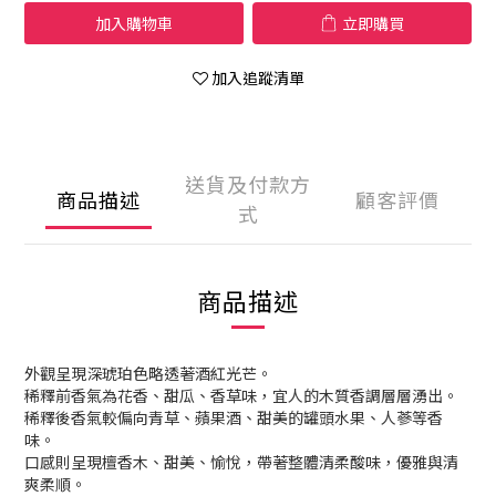
加入購物車
立即購買
加入追蹤清單
送貨及付款方
商品描述
顧客評價
式
商品描述
外觀呈現深琥珀色略透著酒紅光芒。
稀釋前香氣為花香、甜瓜、香草味，宜人的木質香調層層湧出。
稀釋後香氣較偏向青草、蘋果酒、甜美的罐頭水果、人蔘等香
味。
口感則呈現檀香木、甜美、愉悅，帶著整體清柔酸味，優雅與清
爽柔順。