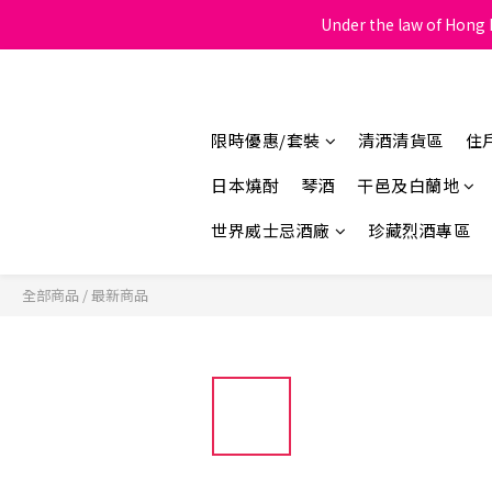
Under the law of Hong K
限時優惠/套裝
清酒清貨區
住
日本燒酎
琴酒
干邑及白蘭地
世界威士忌酒廠
珍藏烈酒專區
全部商品
/
最新商品