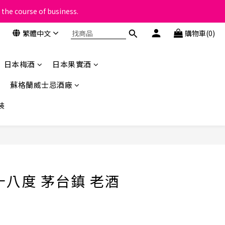
 the course of business.
類
繁體中文
購物車(0)
類
日本梅酒
日本果實酒
蘇格蘭威士忌酒廠
裝
立即購買
十八度 茅台鎮 老酒