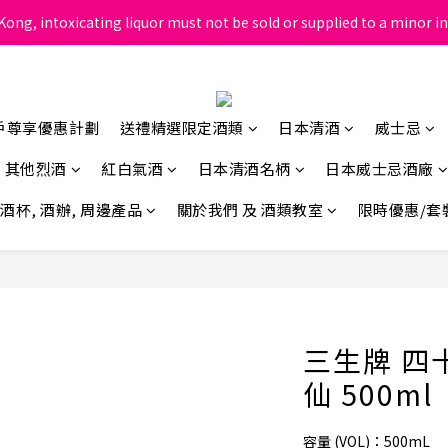
ong, intoxicating liquor must not be sold or supplied to a minor in
根據香港法律，不得在業務過程中，向未成年人售賣或供應令人醺醉的酒
根據香港法律，不得在業務過程中，向未成年人售賣或供應令人醺醉的酒
戶尊享優惠計劃
送禮精選限定酒類
日本清酒
威士忌
其他烈酒
紅白氣酒
日本清酒名柄
日本威士忌酒廠
酒杯, 酒辦, 周邊產品
關於我們 及 酒類教室
限時優惠/套
三生牌 四
仙 500ml
容量 (VOL)：500mL