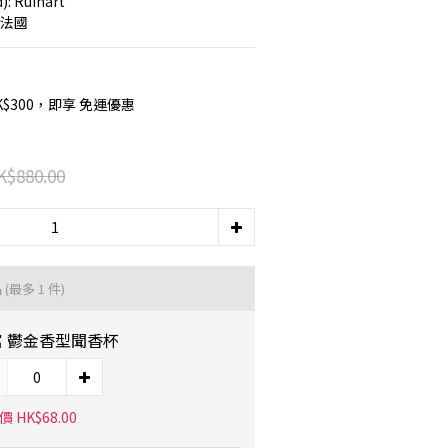
): Ruinart
e 法國
K$300，即享 免運優惠
K$880.00
品
(最多 1 件)
富 鬱金香型聞香杯
 HK$68.00