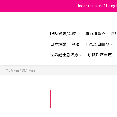
Under the law of Hong K
限時優惠/套裝
清酒清貨區
住
日本燒酎
琴酒
干邑及白蘭地
世界威士忌酒廠
珍藏烈酒專區
全部商品
/
最新商品