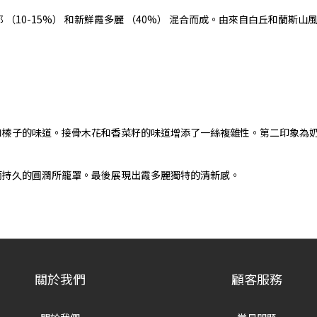
莫尼耶 （10-15%） 和新鮮霞多麗 （40%） 混合而成。由來自白丘和蘭斯山
和榛子的味道。接骨木花和香菜籽的味道增添了一絲複雜性。第二印象為
而持久的圓潤所籠罩。最後展現出霞多麗獨特的清新感。
關於我們
顧客服務