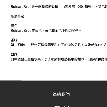
Ruinart Brut 是一款和諧的香檳，由黑皮諾 （40-45%）、
品酒筆記
顏色
Ruinart Brut 在栗色、黃色和金色中閃閃發光。
香味
第一印象中，閃爍著檸檬蘋果和杏子的微妙果香，以及新鮮杏仁
口感
口中散發出金色水果、李子餡餅和成熟核果的甜味。口感被和諧
聯絡我們