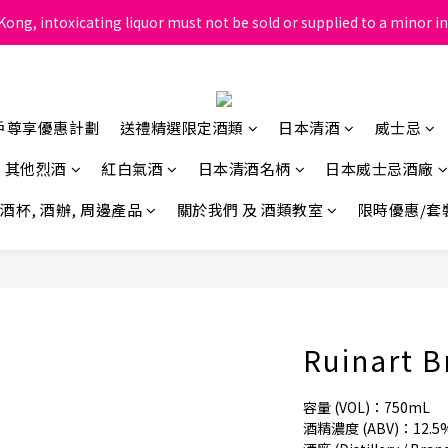
ong, intoxicating liquor must not be sold or supplied to a minor in
根據香港法律，不得在業務過程中，向未成年人售賣或供應令人醺醉的酒
根據香港法律，不得在業務過程中，向未成年人售賣或供應令人醺醉的酒
戶尊享優惠計劃
送禮精選限定酒類
日本清酒
威士忌
其他烈酒
紅白氣酒
日本清酒名柄
日本威士忌酒廠
酒杯, 酒辦, 周邊產品
關於我們 及 酒類教室
限時優惠/套
Ruinart 
容量 (VOL)：750mL
酒精濃度 (ABV)：12.5