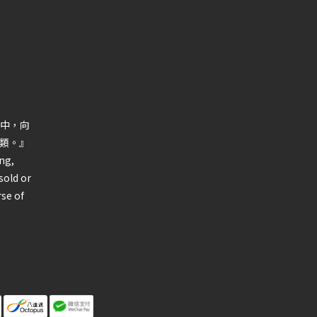
中，向
類。』
ng,
sold or
rse of