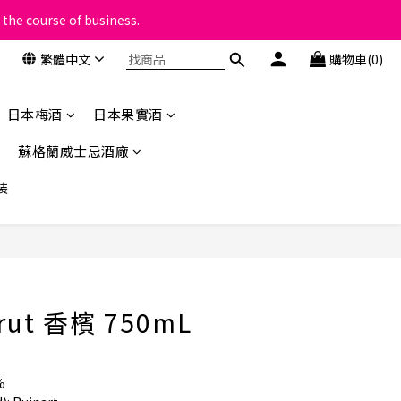
 the course of business.
類
繁體中文
購物車(0)
類
日本梅酒
日本果實酒
蘇格蘭威士忌酒廠
裝
立即購買
Brut 香檳 750mL
%