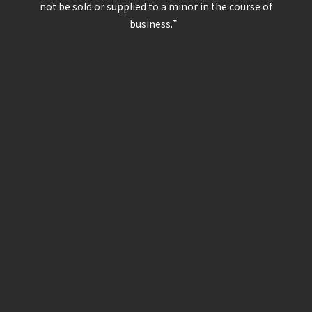
not be sold or supplied to a minor in the course of
business.”