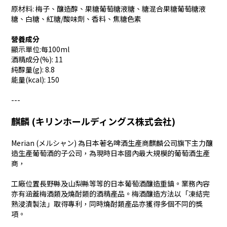
原材料: 梅子、釀造醇、果糖葡萄糖液糖、糖混合果糖葡萄糖液
糖、白糖、紅糖/酸味劑、香料、焦糖色素
營養成分
顯示單位:每100ml
酒精成分(%): 11
純醇量(g): 8.8
能量(kcal): 150
---
麒麟 (キリンホールディングス株式会社)
Merian (メルシャン) 為日本著名啤酒生產商麒麟公司旗下主力釀
造生產葡萄酒的子公司，為現時日本國內最大規模的葡萄酒生產
商，
工廠位置長野縣及山梨縣等等的日本葡萄酒釀造重鎮。業務內容
亦有涵蓋梅酒類及燒酎類的酒精產品。梅酒釀造方法以「凍結完
熟浸漬製法」取得專利，同時燒酎類產品亦獲得多個不同的獎
項。