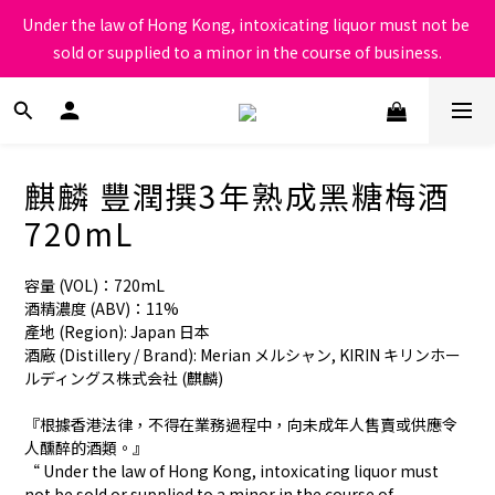
根據香港法律，不得在業務過程中，向未成年人售賣或供應令人醺
Under the law of Hong Kong, intoxicating liquor must not be 
醉的酒類
sold or supplied to a minor in the course of business.
根據香港法律，不得在業務過程中，向未成年人售賣或供應令人醺
醉的酒類
麒麟 豐潤撰3年熟成黑糖梅酒
720mL
容量 (VOL)：720mL
酒精濃度 (ABV)：11%
產地 (Region): Japan 日本
酒廠 (Distillery / Brand): Merian メルシャン, KIRIN キリンホー
ルディングス株式会社 (麒麟)
『根據香港法律，不得在業務過程中，向未成年人售賣或供應令
人醺醉的酒類。』
“ Under the law of Hong Kong, intoxicating liquor must 
not be sold or supplied to a minor in the course of 