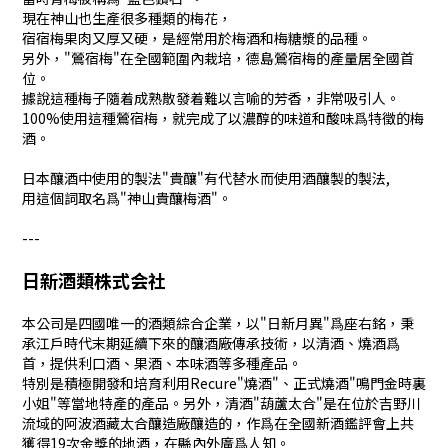
現在神山也生產很多種類的梅花，
宿宿梅果肉又厚又硬，是經常用於梅酒和梅糖漿的品種。
另外，"鶯宿梅"在全國範圍內栽培，德島鶯宿梅的產量居全國首
位。
據說這種梅子隨着成熟散發着難以言喻的芳香，非常吸引人。
100%使用這種鶯宿梅，就完成了以濃醇的味道和酸味爲特徵的梅
酒。
日本釀酒中使用的製法"貴釀"有代替水而使用酒釀製的製法,
用這個詞取名爲"神山貴釀梅酒"。
---
日新酒類株式会社
本公司是四國唯一的酒類綜合企業，以"日新月異"爲座右銘，秉
承江戶時代末期延續下來的釀酒廠傳承技術，以清酒、燒酒爲
首，提供利口酒、果酒、本味酒等多種產品。
特別是積極開發和培育利用Recure"燒酒"、正式燒酒"鳴門金時裏
小姐"等當地特產的產品。另外，清酒"葫蘆太合"是在位於吉野川
流域的阿波酒藏太合釀造廠釀造的，作爲在全國新酒鑑評會上共
獲得19次金獎的地酒，在縣內外廣爲人知。