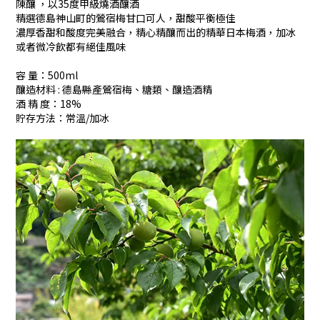
陳釀 ，以35度甲級燒酒釀酒
精選德島神山町的鶯宿梅甘口可人，甜酸平衡極佳
濃厚香甜和酸度完美融合，精心精釀而出的精華日本梅酒，加冰
或者微冷飲都有絕佳風味
容 量：500ml
釀造材料 : 德島縣產鶯宿梅、糖類、釀造酒精
酒 精 度：18%
貯存方法：常溫/加冰