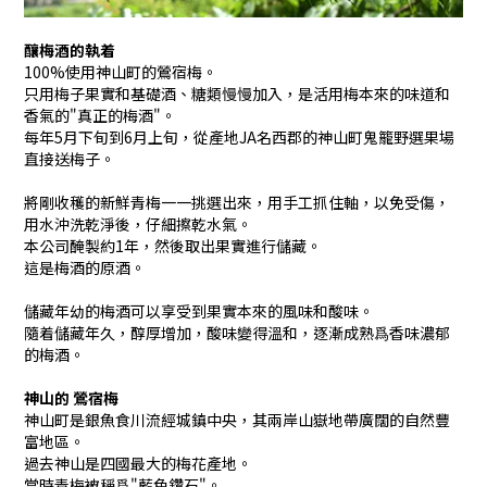
釀梅酒的執着
100%使用神山町的鶯宿梅。
只用梅子果實和基礎酒、糖類慢慢加入，是活用梅本來的味道和
香氣的"真正的梅酒"。
每年5月下旬到6月上旬，從產地JA名西郡的神山町鬼籠野選果場
直接送梅子。
將剛收穫的新鮮青梅一一挑選出來，用手工抓住軸，以免受傷，
用水沖洗乾淨後，仔細擦乾水氣。
本公司醃製約1年，然後取出果實進行儲藏。
這是梅酒的原酒。
儲藏年幼的梅酒可以享受到果實本來的風味和酸味。
隨着儲藏年久，醇厚增加，酸味變得溫和，逐漸成熟爲香味濃郁
的梅酒。
神山的
鶯
宿梅
神山町是銀魚食川流經城鎮中央，其兩岸山嶽地帶廣闊的自然豐
富地區。
過去神山是四國最大的梅花產地。
當時青梅被稱爲"藍色鑽石"。