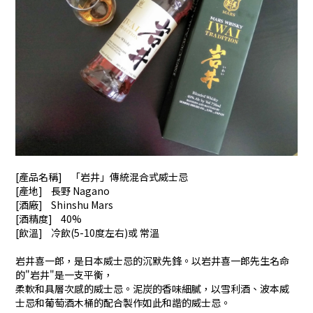
[產品名稱] 「岩井」傳統混合式威士忌
[產地] 長野 Nagano
[酒廠] Shinshu Mars
[酒精度] 40%
[飲溫] 冷飲(5-10度左右)或 常溫
岩井喜一郎，是日本威士忌的沉默先鋒。以岩井喜一郎先生名命
的"岩井"是一支平衡，
柔軟和具層次感的威士忌。泥炭的香味細膩，以雪利酒、波本威
士忌和葡萄酒木桶的配合製作如此和諧的威士忌。