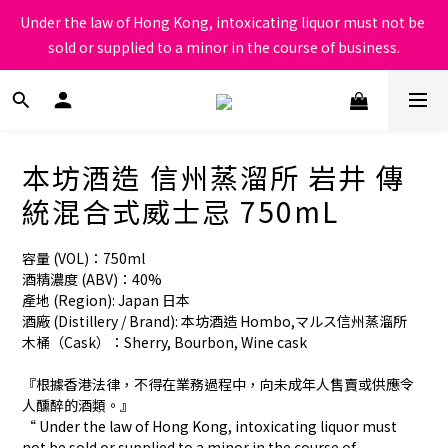
根據香港法律，不得在業務過程中，向未成年人售賣或供應令人醺
Under the law of Hong Kong, intoxicating liquor must not be 
醉的酒類
sold or supplied to a minor in the course of business.
根據香港法律，不得在業務過程中，向未成年人售賣或供應令人醺
醉的酒類
本坊酒造 信州蒸溜所 岩井 傳
統混合式威士忌 750mL
容量 (VOL)：750ml
酒精濃度 (ABV)：40%
產地 (Region): Japan 日本
酒廠 (Distillery / Brand): 本坊酒造 Hombo,マルス信州蒸溜所
木桶（Cask）：Sherry, Bourbon, Wine cask
『根據香港法律，不得在業務過程中，向未成年人售賣或供應令
人醺醉的酒類。』
“ Under the law of Hong Kong, intoxicating liquor must 
not be sold or supplied to a minor in the course of 