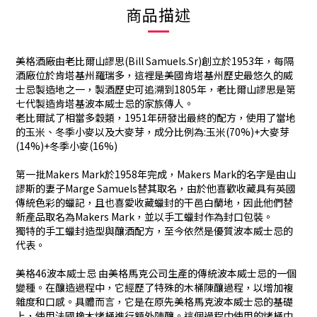
商品描述
美格酒廠由老比爾山謬思(Bill Samuels.Sr)創立於1953年，每隔
酒廠位於肯塔基州羅瑞多，這裡是美國肯塔基州歷史最悠久的威
士忌製造地之一，製酒歷史可追溯到1805年，老比爾山謬思是第
七代製造肯塔基波本威士忌的家族傳人。
老比爾試了相當多穀類，1951年研發出最終的配方，使用了當地
的玉米、冬季小麥以及大麥芽，成分比例為:玉米(70%)+大麥芽
(14%)+冬季小麥(16%)
第一批Makers Mark於1958年完成，Makers Mark的名字是由山
謬斯的妻子Marge Samuels替其取名，由於他喜歡收藏具有英國
傳統色彩的蠟記，且也喜愛收藏蠟封的干邑白蘭地，因此他們替
新產品取名為Makers Mark，並以手工蠟封作為封口包裝。
獨特的手工蠟封造型與釀酒配方，至今依然是優質波本威士忌的
代表。
美格46波本威士忌 由美格馬克公司生產的傳統波本威士忌的一個
變種。在釀造過程中，它經歷了特殊的木桶陳釀過程，以增加複
雜度和口感。具體而言，它是在原先美格馬克波本威士忌的基礎
上，使用法國橡木烤桶進行額外陳釀。這個過程中使用的烤桶中