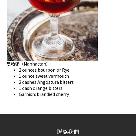
曼哈頓（Manhattan）:
2 ounces bourbon or Rye
1 ounce sweet vermouth
2 dashes Angostura bitters
1 dash orange bitters
Garnish: brandied cherry
聯絡我們