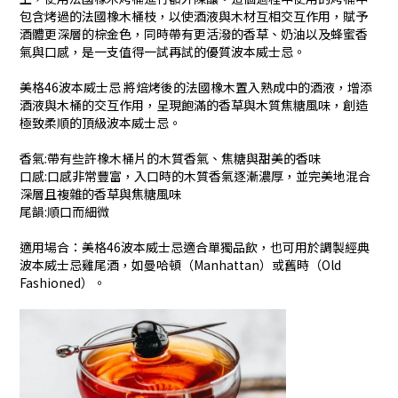
包含烤過的法國橡木桶枝，以使酒液與木材互相交互作用，賦予
酒體更深層的棕金色，同時帶有更活潑的香草、奶油以及蜂蜜香
氣與口感，是一支值得一試再試的優質波本威士忌。
美格46波本威士忌 將焙烤後的法國橡木置入熟成中的酒液，增添
酒液與木桶的交互作用，呈現飽滿的香草與木質焦糖風味，創造
極致柔順的頂級波本威士忌。
香氣:帶有些許橡木桶片的木質香氣、焦糖與甜美的香味
口感:口感非常豐富，入口時的木質香氣逐漸濃厚，並完美地混合
深層且複雜的香草與焦糖風味
尾韻:順口而細微
適用場合：美格46波本威士忌適合單獨品飲，也可用於調製經典
波本威士忌雞尾酒，如曼哈頓（Manhattan）或舊時（Old
Fashioned）。