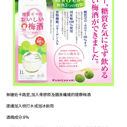
無糖低卡路里,加入骨膠原及膳食纖維的健康梅酒
建議加入梳打水或加冰飲用
酒精成分:8%