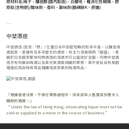
原材料名:梅子、釀造醇(國內製造)、白蘭地、難消化性糊精、膠
原肽(含明膠)/酸味劑、香料、甜味劑(醋磺胺K、蔗糖)
---
中埜酒造
中埜酒造 (埜音:「野」) 位置日本中部愛知縣的知多半島，以釀造清
酒起家，是擁有百多年歷史的酒造。有主力清酒銘柄「國盛」，寄
願於日本國家繁榮同時酒造的清酒亦可以盛放於全國。同時中埜酒
造亦有拓展如梅酒以及其他果酒類相關的業務。其中更自設有果園
種植紅南高梅等等品種釀造高質素的梅酒商品。
『根據香港法律，不得在業務過程中，向未成年人售賣或供應令人
醺醉的酒類。』
“ Under the law of Hong Kong, intoxicating liquor must not be
sold or supplied to a minor in the course of business.”