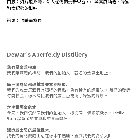
口感：如絲般柔滑，令人愉悅的清新果香，中等高度酒體，蜂蜜
和太妃糖的甜味
餘韻：溫暖而悠長
---
Dewar's Aberfeldy Distillery
我們是金獎得主.
我們釀酒廠的標誌、我們的創始人、著名的金礦土地上。
每一滴蜂蜜都蘊藏着豐富的味道.
我們的威士忌酒具有獨特的特點，帶有稀有的蜂蜜味。 我們的發酵
時間較長，橡木桶使我們的威士忌充滿了蜂蜜的醇厚。
含沖積著金的水.
今天，我們仍然像我們的創始人一樣從同一個源頭汲水。 Pitilie
Burn 以黃金的質量和前景而聞名。
釀造威士忌的最佳橡木.
我們的蘇格蘭威士忌在橡木中熟睡，直到我們的麥芽大師