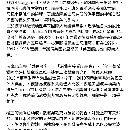
無染的Laggan 河，歷經了高山岩層及地下泥煤層的仔細過濾後，
讓酒憑添幾許甘甜風味；而最後以西班牙雪莉酒和美國波本威士
忌橡木桶陳年的過程，更讓波摩威士忌在低於海平面的神秘 1 號
酒窖的長久沉睡中，得到最完美的孕育。
由於波摩酒廠製酒歷年來國際大賽獲獎無數，堪稱是各大酒展比
賽的常勝軍。1995年在國際葡萄酒與烈酒比賽（IWSC）榮獲「年
度最佳蒸餾酒廠」的殊榮；1997 年更獲得英國蘇格蘭麥芽酒廠評
鑑機構遴選為五星級單一麥芽蘇格蘭威士忌酒廠；更在 1996、
1997、1998 連續三年獲得英國女皇頒與「英國優良出口廠商大
獎」。
波摩15年挾「成長最多」、「消費者接受度最高」、「第一款榮
獲國際評比雙金獎且唯一連奪三枚雙金獎之作」等傲人成績，
2010年更擊敗所有海島威士忌，掄下「2010國泰航空香港美酒品
評大獎金」，被譽為波摩系列最佳入門款。嚴選美國波本桶與西
班牙Oloroso雪利桶熟成，結合完美香甜與個性煙燻；層湧濃郁黑
巧克力、成熟葡萄乾香與艾雷島特有泥煤氣息，細緻平衡，精采
絕倫─
穩重的黃褐色酒液，散發黑巧克力及葡萄乾香，味覺上帶有美妙
的西洋杉木及豐富的太妃糖蜜口感，泥煤味濃淡適中，口味多
元，後味變化微妙且深遠悠長，是認識海島型威士忌以及探索波