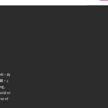
中，向
類。』
ng,
sold or
rse of