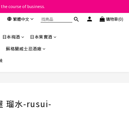
 the course of business.
類
繁體中文
購物車(0)
類
日本梅酒
日本果實酒
蘇格蘭威士忌酒廠
裝
立即購買
瑠水-rusui-