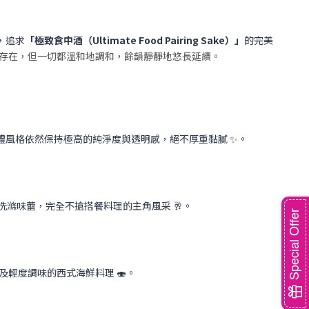
，追求
「極致食中酒（Ultimate Food Pairing Sake）」
的完美
存在，但一切都溫和地調和，餘韻靜靜地悠長延續。
風格依然保持極高的純淨度與透明感，絕不厚重黏膩 ✨。
滌味蕾，完全不搶搭餐料理的主角風采 🥂。
Special Offer
輕度調味的西式海鮮料理 🍣。