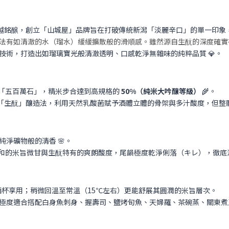
越銘醸，創立「山城屋」品牌旨在打破傳統新潟「淡麗辛口」的單一印象
法
有如清澈的水（瑠水）緩緩擴散般的滑順感。雖然源自生酛的深度確實
技術，打造出如瑠璃寶光般清澈透明、口感乾淨無雜味的純粹品質 💎。
「五百萬石」，精米步合達到高規格的
50%（純米大吟釀等級）
🌾。
「生酛」釀造法，利用天然乳酸菌賦予酒體立體的骨架與多汁酸度，但整體
淨礦物般的清香 🌸。
和的米旨微甘與生酛特有的爽朗酸度，尾韻極度乾淨俐落（キレ），徹底洗
酒杯享用；稍微回溫至常溫（15℃左右）更能舒展其圓潤的米旨層次。
極度適合搭配白身魚刺身、握壽司、鹽烤旬魚、天婦羅、茶碗蒸、關東煮及