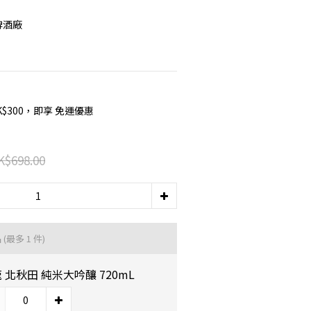
明啤酒廠
K$300，即享 免運優惠
K$698.00
品
(最多 1 件)
 北秋田 純米大吟釀 720mL