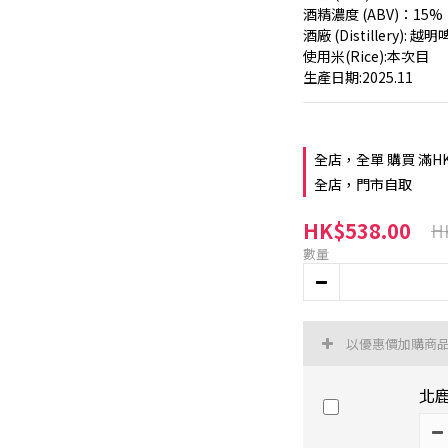
酒精濃度 (ABV)：15%
酒廠 (Distillery): 越
使用米(Rice):本次目
生產日期:2025.11
全店，全單 購買 滿H
全店，門市自取
HK$538.00
H
數量
以優惠價加購商
北鹿