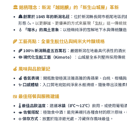
🏛️ 銘柄理念：新潟「越銘醸」的「新生山城屋」革新
🏯 創業於 1845 年的新潟名莊
：位於新潟縣長岡市栃尾地區的
形態 🍶。
以更靜謐、更優美的方式來展現「生酛」這一傳統技
💧 「瑠水」的風土意象
：以極緻純淨的雪解地下水與傳統釀造
🌾 工藝亮點：全量生酛仕込與純米大吟釀規格
🌾 100% 新潟縣產五百萬石
：嚴選新潟在地最具代表性的酒米
🦠 現代化生酛工藝（Kimoto）
：山城屋全系列堅持採用傳統
🍏 風味與品飲筆記
🍏 香氣表現
：開瓶散發極其淡雅高雅的青蘋果、白桃、柑橘與純
✨ 口感體驗
：入口質地宛如純淨泉水般滑順，隨後帶出淡雅柔
🍱 最佳搭餐與服務建議
🌡️
最佳品飲溫度
：建議
冰鎮（8℃～12℃）
飲用，或使用葡萄
🍣
佐餐搭配
：極致食中酒！能完美襯托各種食材的原汁原味，
❄️
保存方式
：放置於陰涼避光處，冷藏保存風味最佳。