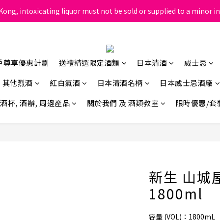
ong, intoxicating liquor must not be sold or supplied to a minor in
根據香港法律，不得在業務過程中，向未成年人售賣或供應令人醺醉的酒
根據香港法律，不得在業務過程中，向未成年人售賣或供應令人醺醉的酒
戶尊享優惠計劃
送禮精選限定酒類
日本清酒
威士忌
其他烈酒
紅白氣酒
日本清酒名柄
日本威士忌酒廠
酒杯, 酒辦, 周邊產品
關於我們 及 酒類教室
限時優惠/套
新生 山城屋 
1800ml
容量 (VOL)：1800mL