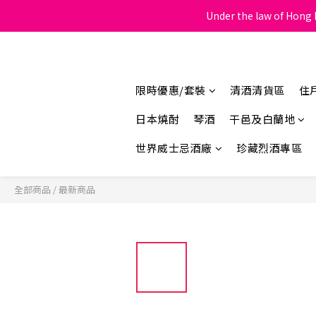
Under the law of Hong K
限時優惠/套裝
清酒清貨區
住
日本燒酎
琴酒
干邑及白蘭地
世界威士忌酒廠
珍藏烈酒專區
全部商品
/
最新商品