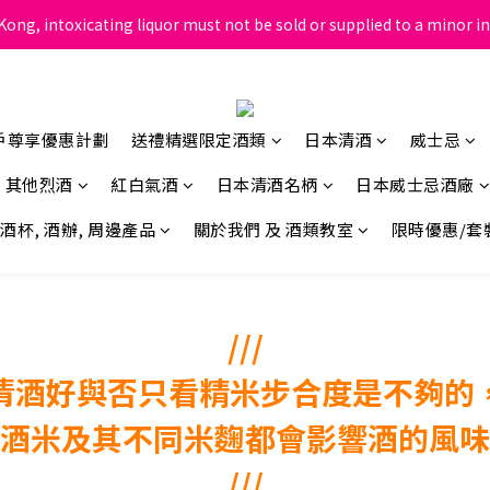
ong, intoxicating liquor must not be sold or supplied to a minor in
根據香港法律，不得在業務過程中，向未成年人售賣或供應令人醺醉的酒
根據香港法律，不得在業務過程中，向未成年人售賣或供應令人醺醉的酒
戶尊享優惠計劃
送禮精選限定酒類
日本清酒
威士忌
其他烈酒
紅白氣酒
日本清酒名柄
日本威士忌酒廠
酒杯, 酒辦, 周邊產品
關於我們 及 酒類教室
限時優惠/套
​///
清酒好與否只看精米步合度是不夠的
酒米及其不同米麴都會影響酒的風味
​///