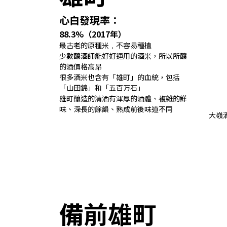
心白發現率：
88.3%（2017年）
最古老的原種米﹐不容易種植
少數釀酒師能好好運用的酒米，所以所釀
的酒價格高昂
很多酒米也含有「雄町」的血統，包括
「山田錦」和「五百万石」
雄町釀造的清酒有渾厚的酒體、複雜的鮮
味、深長的餘韻、熟成前後味道不同
大嶺酒
備前雄町