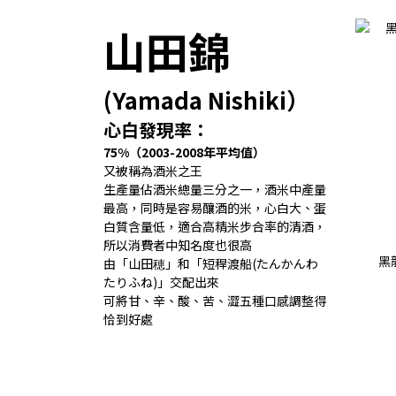
​山田錦
(Yamada Nishiki）
心白發現率：
75%（2003-2008年平均值）
又被稱為酒米之王
生產量佔酒米總量三分之一，酒米中產量
最高，同時是容易釀酒的米，心白大、蛋
白質含量低，適合高精米步合率的清酒，
所以消費者中知名度也很高
黑
由「山田穂」和「短稈渡船(たんかんわ
たりふね)」交配出來
可將甘、辛、酸、苦、澀五種口感調整得
恰到好處