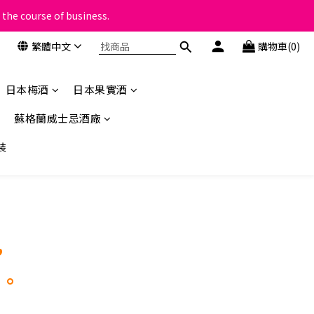
 the course of business.
類
繁體中文
購物車(0)
類
日本梅酒
日本果實酒
蘇格蘭威士忌酒廠
裝
，
。