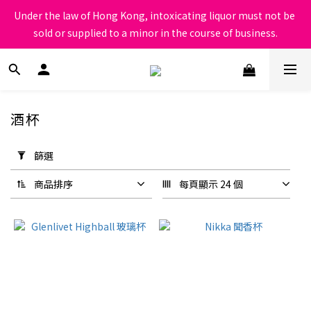
根據香港法律，不得在業務過程中，向未成年人售賣或供應令人醺
Under the law of Hong Kong, intoxicating liquor must not be 
醉的酒類
sold or supplied to a minor in the course of business.
根據香港法律，不得在業務過程中，向未成年人售賣或供應令人醺
醉的酒類
酒杯
套
用
篩選
篩
選
商品排序
每頁顯示 24 個
(0/20)
價格
(HK$)
~