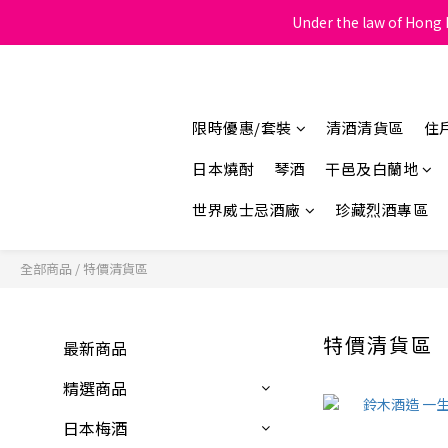
Under the law of Hong K
限時優惠/套裝
清酒清貨區
住
日本燒酎
琴酒
干邑及白蘭地
世界威士忌酒廠
珍藏烈酒專區
全部商品
/
特價清貨區
特價清貨區
最新商品
精選商品
日本梅酒