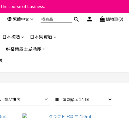
 the course of business.
類
繁體中文
購物車(0)
類
日本梅酒
日本果實酒
蘇格蘭威士忌酒廠
裝
商品排序
每頁顯示 24 個