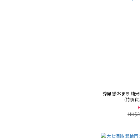
秀鳳 戀おまち 純米吟釀
(特價貨
HK$3