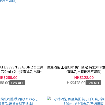
TE SEVEN SEASON 2 第二彈
白瀧酒造 上善如水 兔年限定 純米大吟釀 
 ) (特價貨品,出貨後
價貨品,出貨後恕不退換)
恕不退換)
HK$280.00
HK$128.00
88.00
HK$428.00
59% OFF
70% OFF