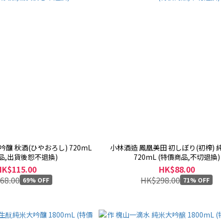
 秋酒(ひやおろし) 720mL
小林酒造 鳳凰美田 初しぼり(初榨) 
品,出貨後恕不退換)
720mL (特價商品,不切退換)
HK$115.00
HK$88.00
68.00
HK$298.00
69% OFF
71% OFF