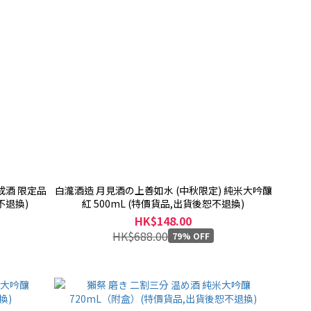
成酒 限定品
白瀧酒造 月見酒の上善如水 (中秋限定) 純米大吟釀
不退換)
紅 500mL (特價貨品,出貨後恕不退換)
HK$148.00
HK$688.00
79% OFF