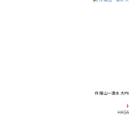
作 陽山一滴水 大吟
HK$6