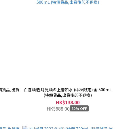
特價貨品,出貨
白瀧酒造 月見酒の上善如水 (中秋限定) 金 500mL
(特價貨品,出貨後恕不退換)
HK$138.00
HK$688.00
80% OFF