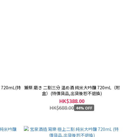
720mL(特
獺祭 磨き 二割三分 温め酒 純米大吟釀 720mL（附
盒）(特價貨品,出貨後恕不退換)
HK$388.00
HK$688.00
44% OFF