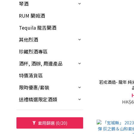
琴酒
RUM 蘭姆酒
Tequila 龍舌蘭酒
其他烈酒
珍藏烈酒專區
酒杯, 酒辦, 周邊產品
特價清貨區
若戎酒造- 龍年 純
限時優惠/套裝
送禮精選限定酒類
HK$6
套用篩選
(0/20)