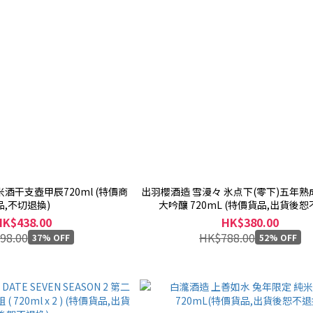
米酒干支壺甲辰720ml (特價商
出羽櫻酒造 雪漫々 氷点下(零下)五年熟
品,不切退換)
大吟釀 720mL (特價貨品,出貨後恕
HK$438.00
HK$380.00
98.00
HK$788.00
37% OFF
52% OFF