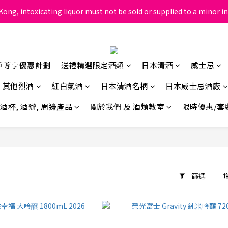
ong, intoxicating liquor must not be sold or supplied to a minor in
根據香港法律，不得在業務過程中，向未成年人售賣或供應令人醺醉的酒
根據香港法律，不得在業務過程中，向未成年人售賣或供應令人醺醉的酒
戶尊享優惠計劃
送禮精選限定酒類
日本清酒
威士忌
其他烈酒
紅白氣酒
日本清酒名柄
日本威士忌酒廠
酒杯, 酒辦, 周邊產品
關於我們 及 酒類教室
限時優惠/套
篩選