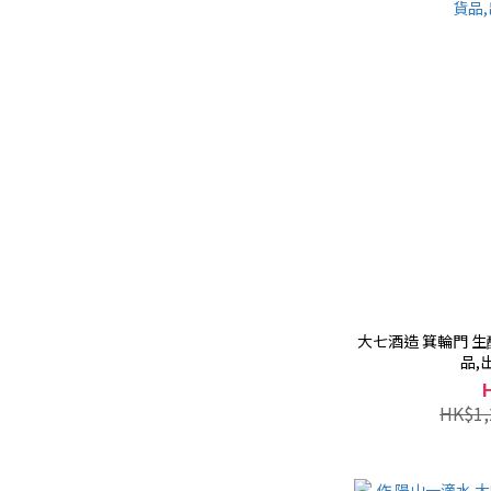
大七酒造 箕輪門 生酛
品,
HK$1,