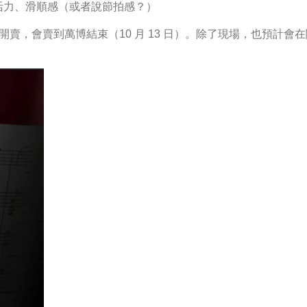
種活力、滑順感（或者說節拍感？）
地利館開賣，會賣到萬博結束（10 月 13 日）。除了現場，也