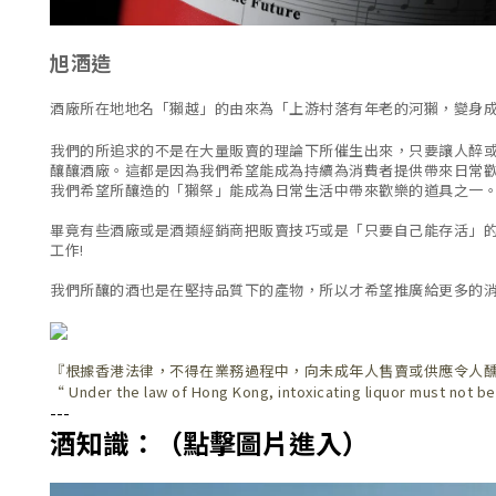
旭酒造
酒廠所在地地名「獺越」的由來為「上游村落有年老的河獺，變身成
我們的所追求的不是在大量販賣的理論下所催生出來，只要讓人醉或
釀釀酒廠。這都是因為我們希望能成為持續為消費者提供帶來日常
我們希望所釀造的「獺祭」能成為日常生活中帶來歡樂的道具之一
畢竟有些酒廠或是酒類經銷商把販賣技巧或是「只要自己能存活」
工作!
我們所釀的酒也是在堅持品質下的產物，所以才希望推廣給更多的
『根據香港法律，不得在業務過程中，向未成年人售賣或供應令人
“ Under the law of Hong Kong, intoxicating liquor must not be
---
酒知識：（點擊圖片進入）