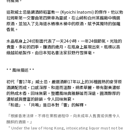
特風情。
這款威士忌是調酒師稻富教一 (Kyoichi Inatomi) 的傑作，他以勃
拉姆斯第一交響曲第四樂章為靈感，在山崎和白州蒸餾廠中精選
原酒，並加入了北海道水楢橡木桶中的原酒，賦予其獨特的伽羅
香氣。
水晶瓶身上24切割面代表了一天24小時，一年24個節氣。光陰的
貴重，多彩的四季，釀酒的歲月，在瓶身上展現出來。瓶標以高
級越前紙製作，由日本知名書法家荻野丹雪揮毫。
* * 風味描述 * *
初代「響17年」威士忌，嚴選酒齡17年以上的36種圓熟的麥芽原
酒調配而成，口感深厚、和諧而溫醇，綿柔華麗，帶有甜美濃郁
的熟成木香，回味無窮。整體風味典雅靜謐而深遠，圓潤醇厚的
濃郁感與豐富的餘韻，令人回味無窮。
「和諧」、「共鳴」是日本對「響」的解釋。
『根據香港法律，不得在業務過程中，向未成年人售賣或供應令人
醺醉的酒類。』
“ Under the law of Hong Kong, intoxicating liquor must not be