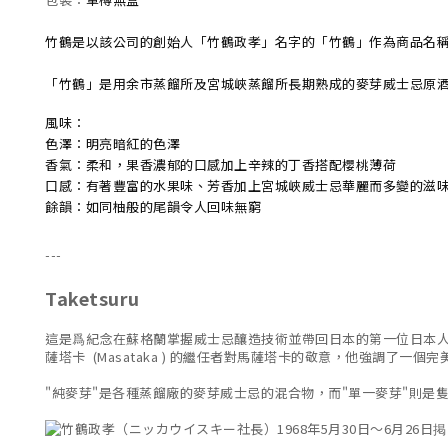
包裝：
竹鶴是以該公司的創始人「竹鶴政孝」名字的「竹鶴」作為商品名
「竹鶴」是用余市蒸餾所及宮城峽蒸餾所長期熟成的麥芽威士忌原酒調
風味：
色澤：明亮暗紅的色澤
香氣：柔和，果香濃郁的口感加上辛辣的丁香搭配櫻桃薄荷
口感：有著豐富的水果味、芳香加上宮城峽威士忌華麗而多變的滋
餘韻：如同柚般的尾韻令人回味無窮
---
Taketsuru
這是爲紀念在蘇格蘭掌握威士忌釀造技術並帶回日本的第一位日本人尼卡的創
薩塔卡 (Masataka ) 的繼任者對馬薩塔卡的敬意，他強調了
"純麥芽"是各種蒸餾廠的麥芽威士忌的混合物，而"單一麥芽"則是隻