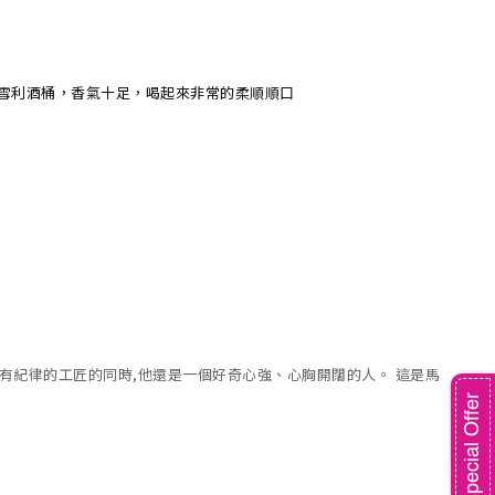
用雪利酒桶，香氣十足，喝起來非常的柔順順口
 在做有紀律的工匠的同時,他還是一個好奇心強、心胸開闊的人。 這是馬
Special Offer