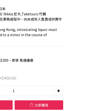
 日本
nd): Nikka 尼卡,Taketsuru 竹鶴
ng Kong, intoxicating liquor must 
d to a minor in the course of 
K$300，即享 免運優惠
K$450.00
立即購買