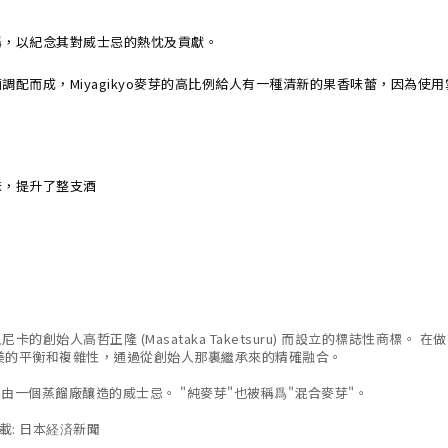
稱，以紀念其對威士忌的熱忱及貢獻。
配而成，Miyagikyo麥芽的高比例給人有一種清新的果香味蕾，因為使
味，提升了整支酒
始人高哲正隆 (Masataka Taketsuru) 而設立的標誌性商標。
一個完美的平衡和複雜性，通過從創始人那裏繼承來的精確融合。
由一個蒸餾廠釀造的威士忌。 "純麥芽"也被稱爲"混合麥芽"。