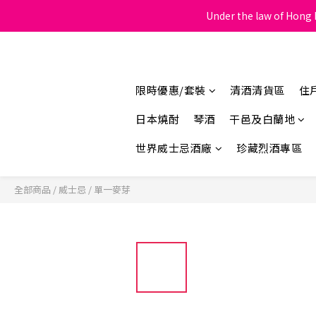
Under the law of Hong K
限時優惠/套裝
清酒清貨區
住
日本燒酎
琴酒
干邑及白蘭地
世界威士忌酒廠
珍藏烈酒專區
全部商品
/
威士忌
/
單一麥芽