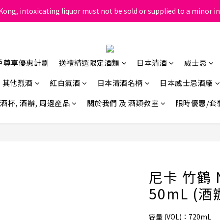
ong, intoxicating liquor must not be sold or supplied to a minor in
根據香港法律，不得在業務過程中，向未成年人售賣或供應令人醺醉的酒
根據香港法律，不得在業務過程中，向未成年人售賣或供應令人醺醉的酒
戶尊享優惠計劃
送禮精選限定酒類
日本清酒
威士忌
其他烈酒
紅白氣酒
日本清酒名柄
日本威士忌酒廠
酒杯, 酒辦, 周邊產品
關於我們 及 酒類教室
限時優惠/套
尼卡 竹鶴 
50mL (酒
容量 (VOL)：720mL