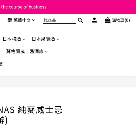
 the course of business.
類
繁體中文
購物車(0)
類
日本梅酒
日本果實酒
蘇格蘭威士忌酒廠
裝
立即購買
NAS 純麥威士忌
辦)