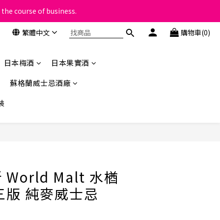
 the course of business.
類
繁體中文
購物車(0)
類
日本梅酒
日本果實酒
蘇格蘭威士忌酒廠
裝
立即購買
orld Malt 水楢
三版 純麥威士忌