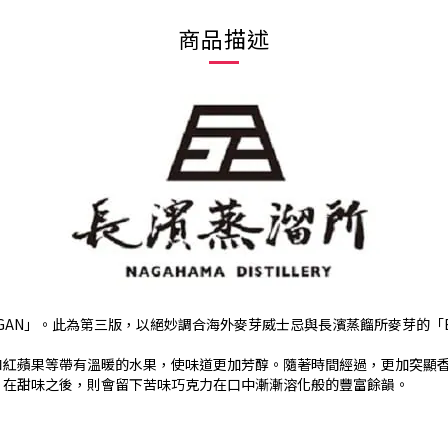
商品描述
AN」。此為第三版，以絕妙調合海外麥芽威士忌與長濱蒸餾所麥芽的「Edi
和紅蘋果等帶有溫暖的水果，使味道更加芳醇。隨著時間經過，更加突顯
，在甜味之後，則會留下苦味巧克力在口中漸漸溶化般的豐富餘韻。