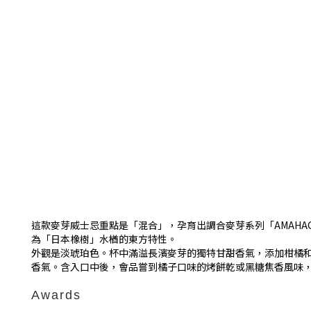
這款麥芽威士忌重點是「混合」，孕育出調合麥芽系列「AMAHAG
為「日本橡樹」水楢的東方特性。
外觀是淡琥珀色。杯中滿溢長濱麥芽的獨特甘甜香氣，添加柑橘
香氣。含入口中後，會品嘗到橘子口味的烤餅乾或黑糖焦香風味
Awards