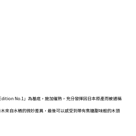
tion No.1」為基底，施加催熟，充分發揮因日本原產而被通稱
香木來自水楢的微妙差異，最後可以感受到帶有焦糖甜味般的木頭