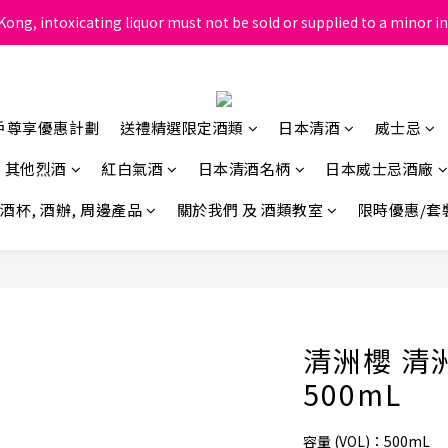
ong, intoxicating liquor must not be sold or supplied to a minor in
根據香港法律，不得在業務過程中，向未成年人售賣或供應令人醺醉的酒
根據香港法律，不得在業務過程中，向未成年人售賣或供應令人醺醉的酒
戶尊享優惠計劃
送禮精選限定酒類
日本清酒
威士忌
其他烈酒
紅白氣酒
日本清酒名柄
日本威士忌酒廠
酒杯, 酒辦, 周邊產品
關於我們 及 酒類教室
限時優惠/套
清洲櫻 清
500mL
容量 (VOL)：500mL