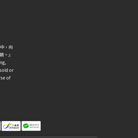
中，向
類。』
ng,
sold or
rse of