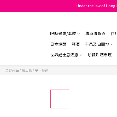
Under the law of Hong K
限時優惠/套裝
清酒清貨區
住
日本燒酎
琴酒
干邑及白蘭地
世界威士忌酒廠
珍藏烈酒專區
全部商品
/
威士忌
/
單一麥芽