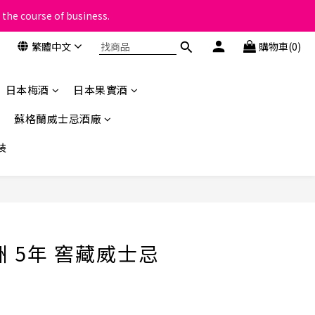
 the course of business.
類
類
繁體中文
購物車(0)
日本梅酒
日本果實酒
蘇格蘭威士忌酒廠
裝
立即購買
洲 5年 窖藏威士忌