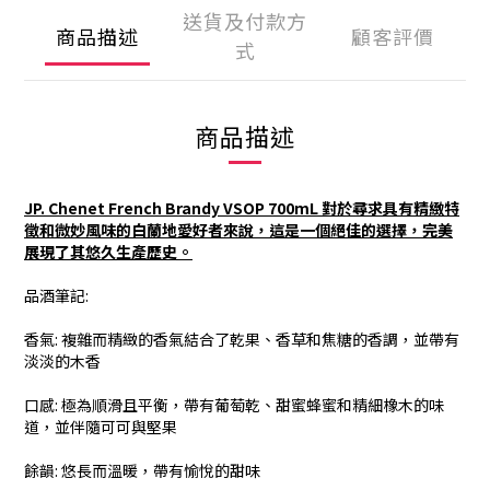
送貨及付款方
商品描述
顧客評價
式
商品描述
JP. Chenet French Brandy VSOP 700mL
對於尋求具有精緻特
徵和微妙風味的白蘭地愛好者來說，這是一個絕佳的選擇，完美
展現了其悠久生產歷史。
品酒筆記:
香氣: 複雜而精緻的香氣結合了乾果、香草和焦糖的香調，並帶有
淡淡的木香
口感: 極為順滑且平衡，帶有葡萄乾、甜蜜蜂蜜和精細橡木的味
道，並伴隨可可與堅果
餘韻: 悠長而溫暖，帶有愉悅的甜味