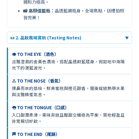
親和力極高。
📸 高顏值藍瓶：
晶透藍調瓶身，全場焦點，送禮拍照
皆完美！
📜 2. 品飲風味賞析 (Tasting Notes)
▼
👁️ TO THE EYE（酒色）
淡雅澄澈的金黃色酒液，搭配晶透蔚藍瓶身，宛如地中海陽
光下的湛藍波光。
👃 TO THE NOSE（香氣）
撲鼻而來的荔枝、鮮美蜜桃與橙花甜香，隨後綻放熱帶水果
與淡雅蜂蜜氣息。
👅 TO THE TONGUE（口感）
入口甜潤柔滑，果味奔放且酸甜交織極為平衡，質地輕盈且
非常親切好飲。
🏁 TO THE END（尾韻）