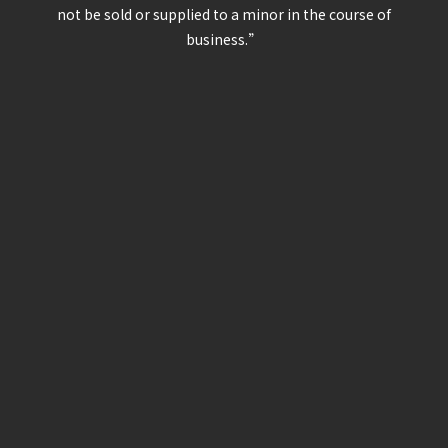
not be sold or supplied to a minor in the course of
business.”