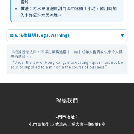
橙片
做法：
將水果浸泡於甜白酒中冰鎮 1 小時，飲用時加
入少許氣泡水與冰塊。
⚖️ 6. 法律聲明 (Legal Warning)
▼
『根據香港法律，不得在業務過程中，向未成年人售賣或供應令人醺
醉的酒類。』
“Under the law of Hong Kong, intoxicating liquor must not be
sold or supplied to a minor in the course of business.”
聯絡我們
▸門市地址：
屯門青楊街12號鴻昌工業大廈一期8樓E室