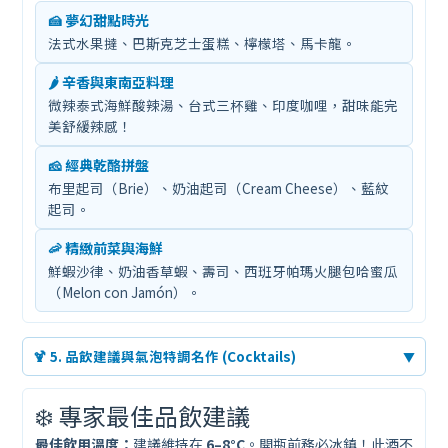
🍰 夢幻甜點時光
法式水果撻、巴斯克芝士蛋糕、檸檬塔、馬卡龍。
🌶️ 辛香與東南亞料理
微辣泰式海鮮酸辣湯、台式三杯雞、印度咖哩，甜味能完
美舒緩辣感！
🧀 經典乾酪拼盤
布里起司（Brie）、奶油起司（Cream Cheese）、藍紋
起司。
🦐 精緻前菜與海鮮
鮮蝦沙律、奶油香草蝦、壽司、西班牙帕瑪火腿包哈蜜瓜
（Melon con Jamón）。
🍹 5. 品飲建議與氣泡特調名作 (Cocktails)
▼
❄️ 專家最佳品飲建議
最佳飲用溫度：
建議維持在
6–8°C
。開瓶前務必冰鎮！此酒不