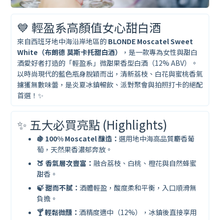
💙 輕盈系高顏值女心甜白酒
來自西班牙地中海沿岸地區的
BLONDE Moscatel Sweet
White（布朗德 莫斯卡托甜白酒）
，是一款專為女性與甜白
酒愛好者打造的「輕盈系」微甜果香型白酒（12% ABV）。
以時尚現代的藍色瓶身脫穎而出，清新荔枝、白花與蜜桃香氣
擄獲無數味蕾，是炎夏冰鎮暢飲、派對聚會與拍照打卡的絕配
首選！✨
✨ 五大必買亮點 (Highlights)
🍇 100% Moscatel 釀造：
選用地中海高品質麝香葡
萄，天然果香濃郁奔放。
🍑 香氣層次豐富：
融合荔枝、白桃、橙花與自然蜂蜜
甜香。
🍃 甜而不膩：
酒體輕盈，酸度柔和平衡，入口順滑無
負擔。
🍸 輕鬆微醺：
酒精度適中（12%），冰鎮後直接享用