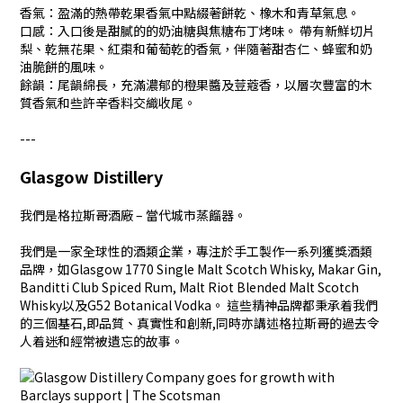
香氣：盈滿的熱帶乾果香氣中點綴著餅乾、橡木和青草氣息。
口感：入口後是甜膩的的奶油糖與焦糖布丁烤味。 帶有新鮮切片
梨、乾無花果、紅棗和葡萄乾的香氣，伴隨著甜杏仁、蜂蜜和奶
油脆餅的風味。
餘韻：尾韻綿長，充滿濃郁的橙果醬及荳蔻香，以層次豐富的木
質香氣和些許辛香料交織收尾。
---
Glasgow Distillery
我們是格拉斯哥酒廠 – 當代城市蒸餾器。
我們是一家全球性的酒類企業，專注於手工製作一系列獲獎酒類
品牌，如Glasgow 1770 Single Malt Scotch Whisky, Makar Gin,
Banditti Club Spiced Rum, Malt Riot Blended Malt Scotch
Whisky以及G52 Botanical Vodka。 這些精神品牌都秉承着我們
的三個基石,即品質、真實性和創新,同時亦講述格拉斯哥的過去令
人着迷和經常被遺忘的故事。