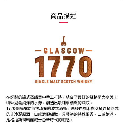
商品描述
在銅製的罐式蒸餾器中手工打造，結合了最好的蘇格蘭大麥與卡
特琳湖最純淨的水源，創造出最純淨精緻的酒液。
1770是陳釀於首次填充的波本酒桶，再經白橡木處女桶過桶熟成
的非冷凝原酒；口感滑順細緻，具豐裕的特殊果香，口感飽滿，
是格拉斯哥精釀威士忌新時代的崛起。