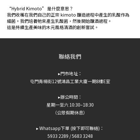
“Hybrid Kimoto” 是什麼意思？
我們收穫在我們自己的正宗 kimoto 釀造過程中產生的乳酸作為
細菌。我們培養牠來產生乳酸菌，然後開始釀酒過程。
這是持續生產美味的木元風格清酒的創新嘗試。
聯絡我們
▸門市地址：
屯門青楊街12號鴻昌工業大廈一期8樓E室
▸辦公時間：
星期一至六 10:30–18:30
（公眾假期休息）
▸ Whatsapp下單 (按下即可聯絡)：
5933 2289
/
5683 3248