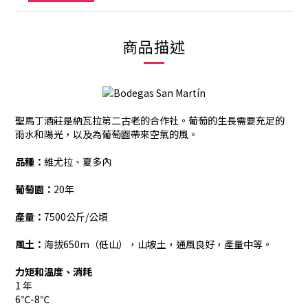
商品描述
聖馬丁酒莊是納瓦拉第二古老的合作社。葡萄的生長需要充足的
雨水和陽光，以及為葡萄園帶來空氣的風。
品種：
維尤拉、夏多內
葡萄園：
20年
產量：
7500公斤/公頃
風土：
海拔650m（低山），山坡土，通風良好，產量中等。
力矩和溫度、消耗
1 年
6℃-8℃