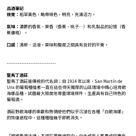
品酒筆記
視覺：
稻草黃色，略帶綠色，明亮，充滿活力。
氣味：
濃鬱的香氣、果香（香蕉、桃子…）和乳製品的記憶（香
蕉優格）。
口感：
清新、活潑，果味和酸度之間具有良好的平衡。
---------------------------
聖馬丁酒莊
聖馬丁酒莊是傳統的代名詞；自 1914 年以來，San Martín de
Unx 的葡萄種植者一直在這些得天獨厚的山區環境中精心培育歌
海娜品種，試圖最大限度地尊重環境條件，生產具有自己特色的
葡萄酒。
酒莊對歌海娜的奉獻和熱情使他們似乎沉浸在各種「白歌海娜」
的恢復過程中，這種種植幾乎即將消失。
『根據香港法律，不得在業務過程中，向未成年人售賣或供應令