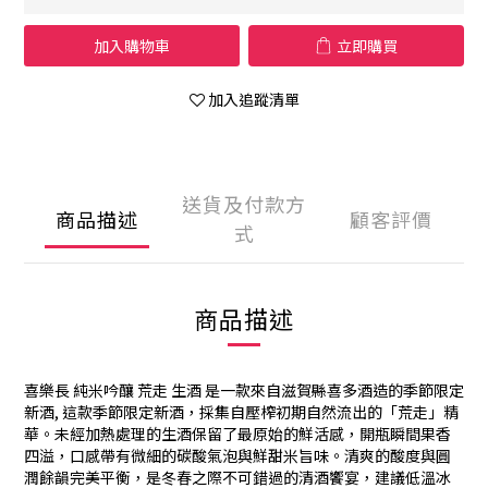
加入購物車
立即購買
加入追蹤清單
送貨及付款方
商品描述
顧客評價
式
商品描述
喜樂長 純米吟釀 荒走 生酒
是一款來自滋賀縣喜多酒造的季節限定
新酒, 這款季節限定新酒，採集自壓榨初期自然流出的「荒走」精
華。未經加熱處理的
生酒
保留了最原始的鮮活感，開瓶瞬間果香
四溢，口感帶有微細的碳酸氣泡與鮮甜米旨味。清爽的酸度與圓
潤餘韻完美平衡，是冬春之際不可錯過的清酒饗宴，建議低溫冰