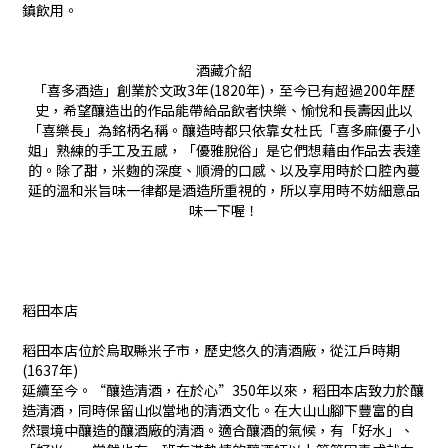
鎮飲用。
酒藏介紹
「喜多酒造」創業於文政3年(1820年)，至今已有超過200年歷
史，希望釀造出的作品能帶給品飲者快樂、愉悅和長壽因此以
「喜樂長」為銘柄名稱。釀造時都只依靠女杜氏「喜多麻優子小
姐」熟練的手工及五感，「優雅脫俗」是它們想藉由作品去表達
的。除了甜，米麴的深度、順滑的口感、以及享用時於口腔內蔓
延的溫和米旨味一律都是酒造所重視的，所以享用時不妨細意品
味一下喔！
稻田本店
稻田本店位於烏取縣米子市，歷史悠久的清酒廠，從江戶時期
(1637年)
延續至今。“釀造清酒，在於心”350年以來，稻田本店致力於釀
造清酒，同時保留山似當地的清洒文化。在大山山腳下豐富的自
然環境中釀造的釀酒廠的清酒。適合釀酒的氣候，有「好水」、